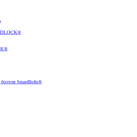
)
HARDLOCK®
CK®
болтов SmartBolts®