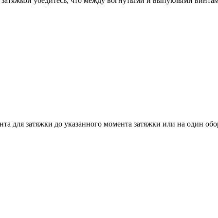
д затяжкой убедитесь, что между вогнутыми и выпуклыми винтами
 для затяжки до указанного момента затяжки или на один обор