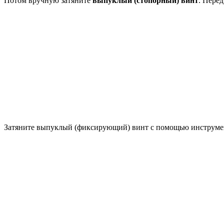
Потом вручную затяните
выпуклый (стопорный) винт
. Пере
Затяните выпуклый (фиксирующий) винт с помощью инструмента