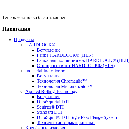
Теперь установка была закончена.
Навигация
Продукты
HARDLOCK®
Вступление
Гайка HARDLOCK® (HLN)
Гайка для подшипников HARDLOCK® (HLB
Стопорный винт HARDLOCK® (HLS)
Industrial Indicators®
Вступление
Технология Chromaulic™
Технология Microindicator™
Applied Bolting Technology
Вступление
DuraSquirt® DTI
Squirter® DTI
Standard DTI
DuraSquirt® DTI Sigle Pass Flange System
Технические характеристики
Крепёжные изделия