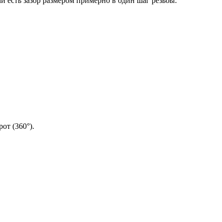
 есть зазор размером примерно в один шаг резьбы.
от (360°).