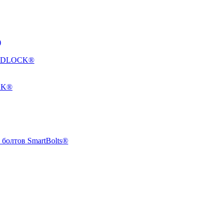
)
HARDLOCK®
CK®
болтов SmartBolts®