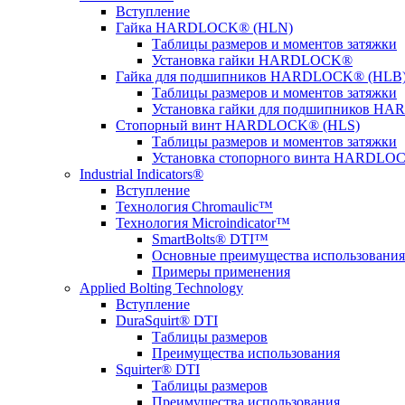
Вступление
Гайка HARDLOCK® (HLN)
Таблицы размеров и моментов затяжки
Установка гайки HARDLOCK®
Гайка для подшипников HARDLOCK® (HLB
Таблицы размеров и моментов затяжки
Установка гайки для подшипников 
Стопорный винт HARDLOCK® (HLS)
Таблицы размеров и моментов затяжки
Установка стопорного винта HARDLO
Industrial Indicators®
Вступление
Технология Chromaulic™
Технология Microindicator™
SmartBolts® DTI™
Основные преимущества использования 
Примеры применения
Applied Bolting Technology
Вступление
DuraSquirt® DTI
Таблицы размеров
Преимущества использования
Squirter® DTI
Таблицы размеров
Преимущества использования