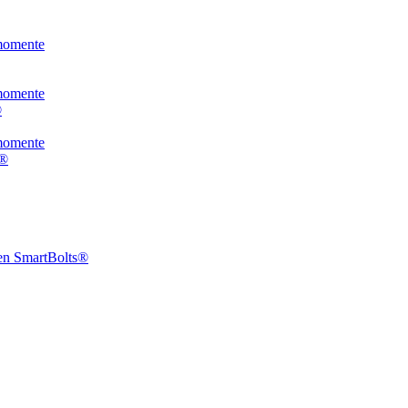
momente
momente
®
momente
K®
en SmartBolts®