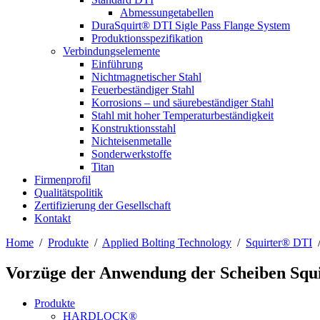
Abmessungetabellen
DuraSquirt® DTI Sigle Pass Flange System
Produktionsspezifikation
Verbindungselemente
Einführung
Nichtmagnetischer Stahl
Feuerbeständiger Stahl
Korrosions – und säurebeständiger Stahl
Stahl mit hoher Temperaturbeständigkeit
Konstruktionsstahl
Nichteisenmetalle
Sonderwerkstoffe
Titan
Firmenprofil
Qualitätspolitik
Zertifizierung der Gesellschaft
Kontakt
Home
/
Produkte
/
Applied Bolting Technology
/
Squirter® DTI
Vorzüge der Anwendung der Scheiben Squ
Produkte
HARDLOCK®