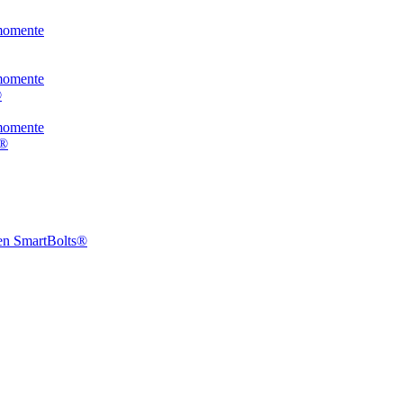
momente
momente
®
momente
K®
en SmartBolts®