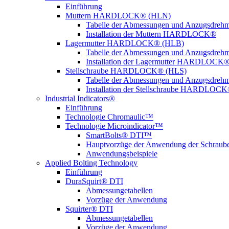
Einführung
Muttern HARDLOCK® (HLN)
Tabelle der Abmessungen und Anzugsdreh
Installation der Muttern HARDLOCK®
Lagermutter HARDLOCK® (HLB)
Tabelle der Abmessungen und Anzugsdreh
Installation der Lagermutter HARDLOCK
Stellschraube HARDLOCK® (HLS)
Tabelle der Abmessungen und Anzugsdreh
Installation der Stellschraube HARDLOC
Industrial Indicators®
Einführung
Technologie Chromaulic™
Technologie Microindicator™
SmartBolts® DTI™
Hauptvorzüge der Anwendung der Schraub
Anwendungsbeispiele
Applied Bolting Technology
Einführung
DuraSquirt® DTI
Abmessungetabellen
Vorzüge der Anwendung
Squirter® DTI
Abmessungetabellen
Vorzüge der Anwendung