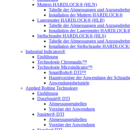
Muttern HARDLOCK® (HLN)
Tabelle der Abmessungen und Anzugsdreh
Installation der Muttern HARDLOCK®
Lagermutter HARDLOCK® (HLB)
Tabelle der Abmessungen und Anzugsdreh
Installation der Lagermutter HARDLOCK
Stellschraube HARDLOCK® (HLS)
Tabelle der Abmessungen und Anzugsdreh
Installation der Stellschraube HARDLOC
Industrial Indicators®
Einführung
Technologie Chromaulic™
Technologie Microindicator™
SmartBolts® DTI™
Hauptvorzüge der Anwendung der Schraub
Anwendungsbeispiele
Applied Bolting Technology
Einführung
DuraSquirt® DTI
Abmessungetabellen
Vorzüge der Anwendung
Squirter® DTI
Abmessungetabellen
Vorzüge der Anwendung
Standard DTI