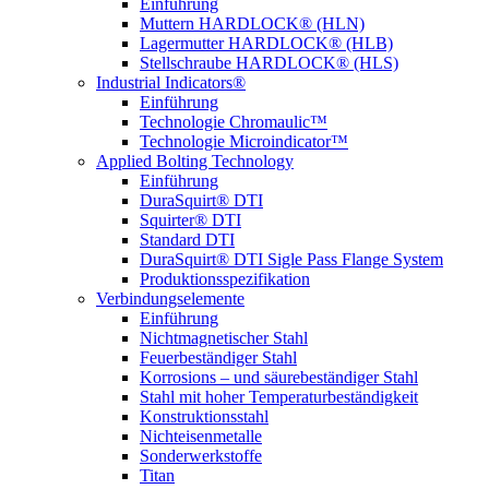
Einführung
Muttern HARDLOCK® (HLN)
Lagermutter HARDLOCK® (HLB)
Stellschraube HARDLOCK® (HLS)
Industrial Indicators®
Einführung
Technologie Chromaulic™
Technologie Microindicator™
Applied Bolting Technology
Einführung
DuraSquirt® DTI
Squirter® DTI
Standard DTI
DuraSquirt® DTI Sigle Pass Flange System
Produktionsspezifikation
Verbindungselemente
Einführung
Nichtmagnetischer Stahl
Feuerbeständiger Stahl
Korrosions – und säurebeständiger Stahl
Stahl mit hoher Temperaturbeständigkeit
Konstruktionsstahl
Nichteisenmetalle
Sonderwerkstoffe
Titan