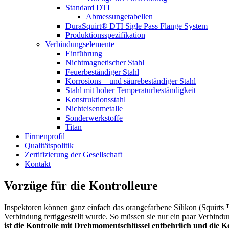
Standard DTI
Abmessungetabellen
DuraSquirt® DTI Sigle Pass Flange System
Produktionsspezifikation
Verbindungselemente
Einführung
Nichtmagnetischer Stahl
Feuerbeständiger Stahl
Korrosions – und säurebeständiger Stahl
Stahl mit hoher Temperaturbeständigkeit
Konstruktionsstahl
Nichteisenmetalle
Sonderwerkstoffe
Titan
Firmenprofil
Qualitätspolitik
Zertifizierung der Gesellschaft
Kontakt
Vorzüge für die Kontrolleure
Inspektoren können ganz einfach das orangefarbene Silikon (Squirts
Verbindung fertiggestellt wurde. So müssen sie nur ein paar Verbind
ist die Kontrolle mit Drehmomentschlüssel entbehrlich und die K