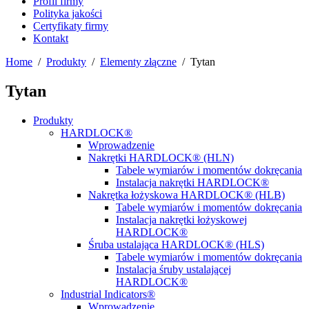
Profil firmy
Polityka jakości
Certyfikaty firmy
Kontakt
Home
/
Produkty
/
Elementy złączne
/
Tytan
Tytan
Produkty
HARDLOCK®
Wprowadzenie
Nakrętki HARDLOCK® (HLN)
Tabele wymiarów i momentów dokręcania
Instalacja nakrętki HARDLOCK®
Nakrętka łożyskowa HARDLOCK® (HLB)
Tabele wymiarów i momentów dokręcania
Instalacja nakrętki łożyskowej
HARDLOCK®
Śruba ustalająca HARDLOCK® (HLS)
Tabele wymiarów i momentów dokręcania
Instalacja śruby ustalającej
HARDLOCK®
Industrial Indicators®
Wprowadzenie