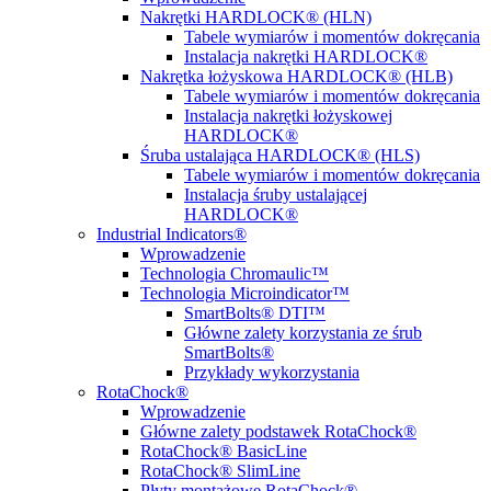
Nakrętki HARDLOCK® (HLN)
Tabele wymiarów i momentów dokręcania
Instalacja nakrętki HARDLOCK®
Nakrętka łożyskowa HARDLOCK® (HLB)
Tabele wymiarów i momentów dokręcania
Instalacja nakrętki łożyskowej
HARDLOCK®
Śruba ustalająca HARDLOCK® (HLS)
Tabele wymiarów i momentów dokręcania
Instalacja śruby ustalającej
HARDLOCK®
Industrial Indicators®
Wprowadzenie
Technologia Chromaulic™
Technologia Microindicator™
SmartBolts® DTI™
Główne zalety korzystania ze śrub
SmartBolts®
Przykłady wykorzystania
RotaChock®
Wprowadzenie
Główne zalety podstawek RotaChock®
RotaChock® BasicLine
RotaChock® SlimLine
Płyty montażowe RotaChock®