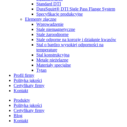
Standard DTI
DuraSquirt® DTI Sigle Pass Flange System
Specyfikacje produkcyjne
Elementy złączne
Wprowadzenie
Stale niemagnetyczne
Stale żaroodporne
Stale odporne na korozję i działanie kwasów
Stal o bardzo wysokiej odporności na
temperaturę
Stal konstrukcyjna
Metale nieżelazne
Materiały specjalne
Tytan
Profil firmy
Polityka jakości
Certyfikaty firmy
Kontakt
Produkty
Polityka jakości
Certyfikaty firmy
Blog
Kontakt