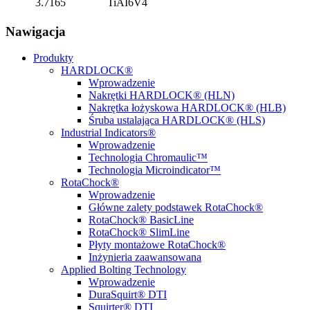
3.7165
TiAI6V4
Nawigacja
Produkty
HARDLOCK®
Wprowadzenie
Nakrętki HARDLOCK® (HLN)
Nakrętka łożyskowa HARDLOCK® (HLB)
Śruba ustalająca HARDLOCK® (HLS)
Industrial Indicators®
Wprowadzenie
Technologia Chromaulic™
Technologia Microindicator™
RotaChock®
Wprowadzenie
Główne zalety podstawek RotaChock®
RotaChock® BasicLine
RotaChock® SlimLine
Płyty montażowe RotaChock®
Inżynieria zaawansowana
Applied Bolting Technology
Wprowadzenie
DuraSquirt® DTI
Squirter® DTI