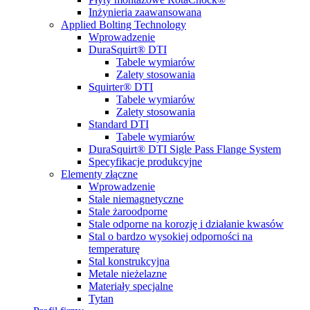
Inżynieria zaawansowana
Applied Bolting Technology
Wprowadzenie
DuraSquirt® DTI
Tabele wymiarów
Zalety stosowania
Squirter® DTI
Tabele wymiarów
Zalety stosowania
Standard DTI
Tabele wymiarów
DuraSquirt® DTI Sigle Pass Flange System
Specyfikacje produkcyjne
Elementy złączne
Wprowadzenie
Stale niemagnetyczne
Stale żaroodporne
Stale odporne na korozję i działanie kwasów
Stal o bardzo wysokiej odporności na
temperaturę
Stal konstrukcyjna
Metale nieżelazne
Materiały specjalne
Tytan