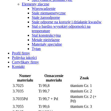
Elementy złączne
Wprowadzenie
Stale niemagnetyczne
Stale żaroodporne
Stale odporne na korozję i działanie kwasów
Stal o bardzo wysokiej odporności na
temperaturę
Stal konstrukcyjna
Metale nieżelazne
Materiały specjalne
Tytan
Profil firmy
Polityka jakości
Certyfikaty firmy
Kontakt
Numer
Oznaczenie
Znak
materiału
materiału
3.7025
Ti 99,8
titanium Gr. 1
3.7035
Ti 99,7
titanium Gr. 2
titanium Gr. 2 (+
3.7035Pd
Ti 99,7 + Pd
Pd)
3.7055
Ti 99,6
titanium Gr. 3