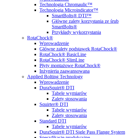
Technologia Chromaulic™
Technologia Microindicator™
SmartBolts® DTI™
Główne zalety korzystania ze śrub
SmartBolts®
Przykłady wykorzystania
RotaChock®
Wprowadzenie
Główne zalety podstawek RotaChock®
RotaChock® BasicLine
RotaChock® SlimLine
Płyty montażowe RotaChock®
Inżynieria zaawansowana
Applied Bolting Technology
Wprowadzenie
DuraSquirt® DTI
Tabele wymiarów
Zalety stosowania
Squirter® DTI
Tabele wymiarów
Zalety stosowania
Standard DTI
Tabele wymiarów
DuraSquirt® DTI Sigle Pass Flange System
Specyfikacje produkcyjne