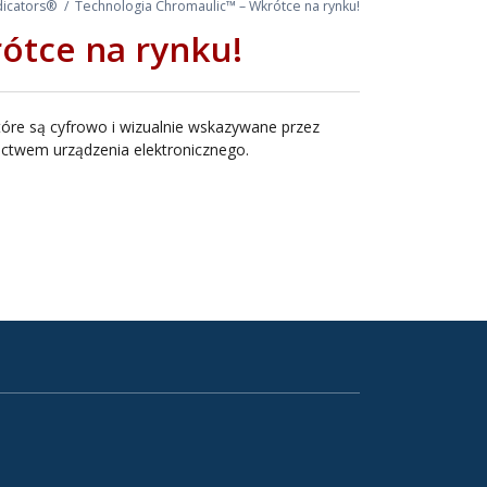
ndicators®
/
Technologia Chromaulic™ – Wkrótce na rynku!
ótce na rynku!
tóre są cyfrowo i wizualnie wskazywane przez
ictwem urządzenia elektronicznego.