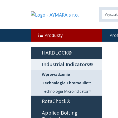
Produkty
Prof
HARDLOCK®
Industrial Indicators®
Wprowadzenie
Technologia Chromaulic™
Technologia Microindicator™
RotaChock®
Applied Bolting