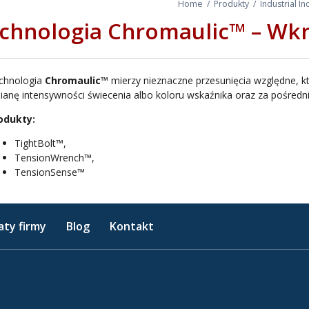
Home
/
Produkty
/
Industrial I
chnologia Chromaulic™ – Wkr
chnologia
Chromaulic™
mierzy nieznaczne przesunięcia względne, k
ianę intensywności świecenia albo koloru wskaźnika oraz za pośredn
odukty:
TightBolt™,
TensionWrench™,
TensionSense™
aty firmy
Blog
Kontakt