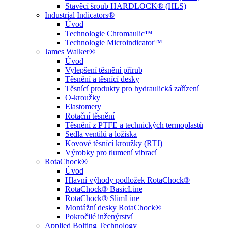
Stavěcí šroub HARDLOCK® (HLS)
Industrial Indicators®
Úvod
Technologie Chromaulic™
Technologie Microindicator™
James Walker®
Úvod
Vylepšení těsnění přírub
Těsnění a těsnící desky
Těsnící produkty pro hydraulická zařízení
O-kroužky
Elastomery
Rotační těsnění
Těsnění z PTFE a technických termoplastů
Sedla ventilů a ložiska
Kovové těsnící kroužky (RTJ)
Výrobky pro tlumení vibrací
RotaChock®
Úvod
Hlavní výhody podložek RotaChock®
RotaChock® BasicLine
RotaChock® SlimLine
Montážní desky RotaChock®
Pokročilé inženýrství
Applied Bolting Technology