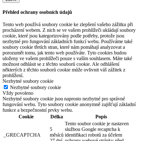
Přehled ochrany osobních údajů
Tento web používá soubory cookie ke zlepšení vašeho zážitku při
procházení webem. Z nich se ve vašem prohlížeči ukládají soubory
cookie, které jsou kategorizovány podle potřeby, protože jsou
nezbytné pro fungování základních funkcí webu. Používáme také
soubory cookie třetích stran, které nám pomáhají analyzovat a
porozumět tomu, jak tento web používáte. Tyto cookies budou
uloženy ve vašem prohlížeči pouze s vaším souhlasem. Máte také
možnost odhlásit se z těchto souborů cookie. Ale odhlášení
některých z těchto souborů cookie může ovlivnit váš zážitek z
prohlížení.
Nezbytné soubory cookie
Nezbytné soubory cookie
Vždy povoleno
Nezbytné soubory cookie jsou naprosto nezbytné pro správné
fungování webu. Tyto soubory cookie anonymně zajišťují základní
funkce a bezpečnostní prvky webu.
Cookie
Délka
Popis
Tento soubor cookie je nastaven
5
službou Google recaptcha k
_GRECAPTCHA
měsíců
identifikaci robotů za účelem
27 dní
ochrany webové stránky před