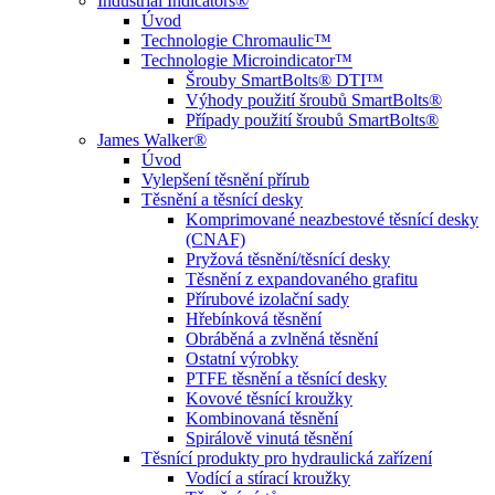
Industrial Indicators®
Úvod
Technologie Chromaulic™
Technologie Microindicator™
Šrouby SmartBolts® DTI™
Výhody použití šroubů SmartBolts®
Případy použití šroubů SmartBolts®
James Walker®
Úvod
Vylepšení těsnění přírub
Těsnění a těsnící desky
Komprimované neazbestové těsnící desky
(CNAF)
Pryžová těsnění/těsnící desky
Těsnění z expandovaného grafitu
Přírubové izolační sady
Hřebínková těsnění
Obráběná a zvlněná těsnění
Ostatní výrobky
PTFE těsnění a těsnící desky
Kovové těsnící kroužky
Kombinovaná těsnění
Spirálově vinutá těsnění
Těsnící produkty pro hydraulická zařízení
Vodící a stírací kroužky