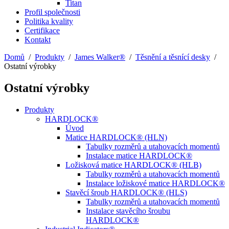
Titan
Profil společnosti
Politika kvality
Certifikace
Kontakt
Domů
/
Produkty
/
James Walker®
/
Těsnění a těsnící desky
/
Ostatní výrobky
Ostatní výrobky
Produkty
HARDLOCK®
Úvod
Matice HARDLOCK® (HLN)
Tabulky rozměrů a utahovacích momentů
Instalace matice HARDLOCK®
Ložisková matice HARDLOCK® (HLB)
Tabulky rozměrů a utahovacích momentů
Instalace ložiskové matice HARDLOCK®
Stavěcí šroub HARDLOCK® (HLS)
Tabulky rozměrů a utahovacích momentů
Instalace stavěcího šroubu
HARDLOCK®