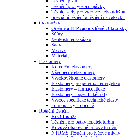
Těsnění pístů
Těsnění pro tyče a ucpávky
Těsnicí sady pro výrobce nebo údržbu
Speciální těsnění a těsnění na zakázku
O-kroužky
Opěrné a FEP zapouzdřené O-kroužky
Šňůry
Velikosti na zakázku
Sady
Maziva
Materiály
Elastomery
Komerční elastomery
Všeobecné elastomery
Vysokovýkonné elastomery
Elastomery pro jadernou energetiku
Elastomery – farmaceutické
Elastomery – specifické třídy
Vysoce specifické technické plasty
Termoplasty – obecně
Rotační těsnění
Bi-O-Lion®
Těsnění pro patky lopatek turbín
Kovové obalované břitové těsnění
NTRMS Těsnění pro tyčové mlýny