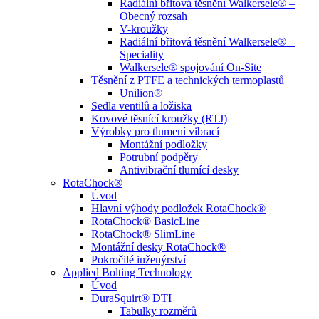
Radiální břitová těsnění Walkersele® –
Obecný rozsah
V-kroužky
Radiální břitová těsnění Walkersele® –
Speciality
Walkersele® spojování On-Site
Těsnění z PTFE a technických termoplastů
Unilion®
Sedla ventilů a ložiska
Kovové těsnící kroužky (RTJ)
Výrobky pro tlumení vibrací
Montážní podložky
Potrubní podpěry
Antivibrační tlumící desky
RotaChock®
Úvod
Hlavní výhody podložek RotaChock®
RotaChock® BasicLine
RotaChock® SlimLine
Montážní desky RotaChock®
Pokročilé inženýrství
Applied Bolting Technology
Úvod
DuraSquirt® DTI
Tabulky rozměrů