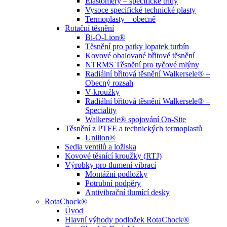
Elastomery – specifické třídy
Vysoce specifické technické plasty
Termoplasty – obecně
Rotační těsnění
Bi-O-Lion®
Těsnění pro patky lopatek turbín
Kovové obalované břitové těsnění
NTRMS Těsnění pro tyčové mlýny
Radiální břitová těsnění Walkersele® –
Obecný rozsah
V-kroužky
Radiální břitová těsnění Walkersele® –
Speciality
Walkersele® spojování On-Site
Těsnění z PTFE a technických termoplastů
Unilion®
Sedla ventilů a ložiska
Kovové těsnící kroužky (RTJ)
Výrobky pro tlumení vibrací
Montážní podložky
Potrubní podpěry
Antivibrační tlumící desky
RotaChock®
Úvod
Hlavní výhody podložek RotaChock®