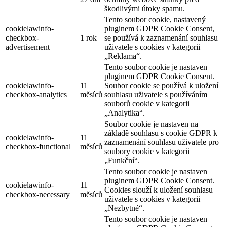
škodlivými útoky spamu.
Tento soubor cookie, nastavený
cookielawinfo-
pluginem GDPR Cookie Consent,
checkbox-
1 rok
se používá k zaznamenání souhlasu
advertisement
uživatele s cookies v kategorii
„Reklama“.
Tento soubor cookie je nastaven
pluginem GDPR Cookie Consent.
cookielawinfo-
11
Soubor cookie se používá k uložení
checkbox-analytics
měsíců
souhlasu uživatele s používáním
souborů cookie v kategorii
„Analytika“.
Soubor cookie je nastaven na
základě souhlasu s cookie GDPR k
cookielawinfo-
11
zaznamenání souhlasu uživatele pro
checkbox-functional
měsíců
soubory cookie v kategorii
„Funkční“.
Tento soubor cookie je nastaven
pluginem GDPR Cookie Consent.
cookielawinfo-
11
Cookies slouží k uložení souhlasu
checkbox-necessary
měsíců
uživatele s cookies v kategorii
„Nezbytné“.
Tento soubor cookie je nastaven