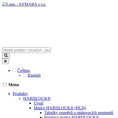
Čeština
English
Menu
Produkty
HARDLOCK®
Úvod
Matice HARDLOCK® (HLN)
Tabulky rozměrů a utahovacích momentů
Instalace matice HARDLOCK®