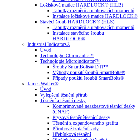
Ložisková matice HARDLOCK® (HLB)
Tabulky rozměrů a utahovacích momentů
Instalace ložiskové matice HARDLOCK®
Stavěcí šroub HARDLOCK® (HLS)
Tabulky rozměrů a utahovacích momentů
Instalace stavěcího šroubu
HARDLOCK®
Industrial Indicators®
Úvod
Technologie Chromaulic™
Technologie Microindicator™
Šrouby SmartBolts® DTI™
Výhody použití šroubů SmartBolts®
Případy použití šroubů SmartBolts®
James Walker®
Úvod
Vylepšení těsnění přírub
Těsnění a těsnící desky
Komprimované neazbestové těsnící desky
(CNAF)
Pryžová těsnění/těsnící desky
Těsnění z expandovaného grafitu
Přírubové izolační sady
Hřebínková těsnění
Obráběná a zvlněná těsnění