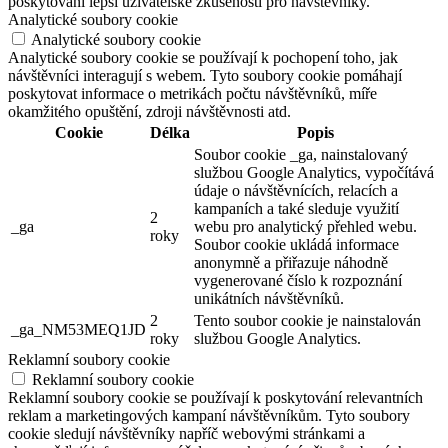
poskytování lepší uživatelské zkušenosti pro návštěvníky.
Analytické soubory cookie
Analytické soubory cookie
Analytické soubory cookie se používají k pochopení toho, jak
návštěvníci interagují s webem. Tyto soubory cookie pomáhají
poskytovat informace o metrikách počtu návštěvníků, míře
okamžitého opuštění, zdroji návštěvnosti atd.
Cookie
Délka
Popis
Soubor cookie _ga, nainstalovaný
službou Google Analytics, vypočítává
údaje o návštěvnících, relacích a
kampaních a také sleduje využití
2
_ga
webu pro analytický přehled webu.
roky
Soubor cookie ukládá informace
anonymně a přiřazuje náhodně
vygenerované číslo k rozpoznání
unikátních návštěvníků.
2
Tento soubor cookie je nainstalován
_ga_NM53MEQ1JD
roky
službou Google Analytics.
Reklamní soubory cookie
Reklamní soubory cookie
Reklamní soubory cookie se používají k poskytování relevantních
reklam a marketingových kampaní návštěvníkům. Tyto soubory
cookie sledují návštěvníky napříč webovými stránkami a