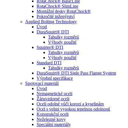
RotaChock® BasicLine
RotaChock® SlimLine
Montážní desky RotaChock®
Pokročilé inženýrství
Applied Bolting Technology
Úvod
DuraSquirt® DTI
Tabulky rozměrů
Výhody použití
Squirter® DTI
Tabulky rozměrů
Výhody použití
Standard DTI
Tabulky rozměrů
DuraSquirt® DTI Sigle Pass Flange System
Výrobní specifikace
Spojovací materiál
Úvod
Nemagnetické oceli
Žáruvzdorné oceli
Oceli odolné vůči korozi a kyselinám
Ocel s velmi vysokou tepelnou odolností
Konstrukční oceli
Neželezné kovy
Speciální materiály