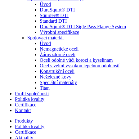
Úvod
DuraSquirt® DTI
Squirter® DTI
Standard DTI
DuraSquirt® DTI Sigle Pass Flange System
Výrobní specifikace
Spojovací materiál
Úvod
Nemagnetické oceli
Žáruvzdorné oceli
Oceli odolné vůči korozi a kyselinám
Ocel s velmi vysokou tepelnou odolností
Konstrukční oceli
Neželezné kovy
Speciální materiály
Titan
Profil společnosti
Politika kvality
Certifikace
Kontakt
Produkty
Politika kvality
Certifikace
Aktuality