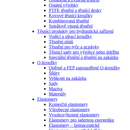
Ostatní výrobky
PTFE těsnění a těsnící desky
Kovové těsnící kroužky
Kombinovaná těsnění
Spirálově vinutá těsnění
Těsnící produkty pro hydraulická zařízení
Vodící a stírací kroužky
Těsnění pístů
Těsnění pro tyče a ucpávky
Těsnicí sady pro výrobce nebo údržbu
Speciální těsnění a těsnění na zakázku
O-kroužky
Opěrné a FEP zapouzdřené O-kroužky
Šňůry
Velikosti na zakázku
Sady
Maziva
Materiály
Elastomery
Komerční elastomery
Všeobecné elastomery
Vysokovýkonné elastomery
Elastomery pro jadernou energetiku
Elastomery – farmaceutické