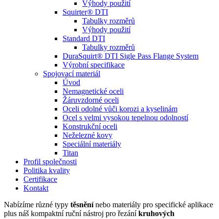
Výhody použití
Squirter® DTI
Tabulky rozměrů
Výhody použití
Standard DTI
Tabulky rozměrů
DuraSquirt® DTI Sigle Pass Flange System
Výrobní specifikace
Spojovací materiál
Úvod
Nemagnetické oceli
Žáruvzdorné oceli
Oceli odolné vůči korozi a kyselinám
Ocel s velmi vysokou tepelnou odolností
Konstrukční oceli
Neželezné kovy
Speciální materiály
Titan
Profil společnosti
Politika kvality
Certifikace
Kontakt
Nabízíme různé typy
těsnění
nebo materiály pro specifické aplikace
plus náš kompaktní ruční nástroj pro řezání
kruhových