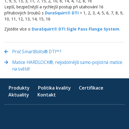
1, 9, 5, 13, 3, 11, 7, 15, 2, 10, 6, 14, 4, 12, 8, 16
Lepší, bezpečnější a rychlejší postup při utahování 16
přírubových šroubů s
DuraSquirt® DTI
> 1, 2, 3, 4, 5, 6, 7, 8, 9,
10, 11, 12, 13, 14, 15, 16
Zjistěte více o
DuraSquirt® DTI Sigle Pass Flange System
.
Proč SmartBolts® DTI™?
Matice HARDLOCK®, nejodolnější samo-pojistná matice
na světě!
Produkty
Politika kvality
Certifikace
Aktuality
Kontakt