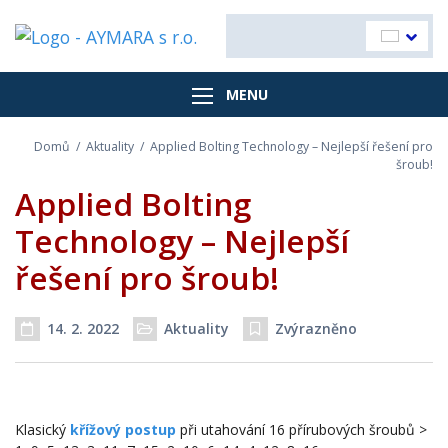
MENU
Domů
/
Aktuality
/
Applied Bolting Technology – Nejlepší řešení pro
šroub!
Applied Bolting
Technology – Nejlepší
řešení pro šroub!
14. 2. 2022
Aktuality
Zvýrazněno
Datum příspěvku
Rubriky
Klasický
křížový postup
při utahování 16 přírubových šroubů >