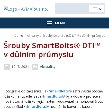
MENU
Domů
/
Aktuality
/
Šrouby SmartBolts® DTI™ v důlním průmyslu
Šrouby SmartBolts® DTI™
v důlním průmyslu
12. 7. 2021
Aktuality
Datum příspěvku
Rubriky
Fotografie od zákazníka, jak
SmartBolts®
šetří vlastní otočné
ložisko na rypadle. Sada
SmartBolts®
byla dodána pro zcela
nové otočné ložisko. Jejich externí dodavatel namontoval šroub,
pouze několik
SmartBolts®
nezměnilo barvu indikátoru