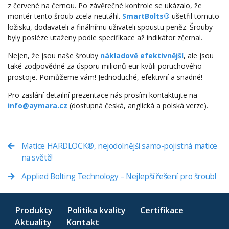
z červené na černou. Po závěrečné kontrole se ukázalo, že
montér tento šroub zcela neutáhl.
SmartBolts®
ušetřil tomuto
ložisku, dodavateli a finálnímu uživateli spoustu peněz. Šrouby
byly posléze utaženy podle specifikace až indikátor zčernal.
Nejen, že jsou naše šrouby
nákladově efektivnější
, ale jsou
také zodpovědné za úsporu milionů eur kvůli poruchového
prostoje. Pomůžeme vám! Jednoduché, efektivní a snadné!
Pro zaslání detailní prezentace nás prosím kontaktujte na
info@aymara.cz
(dostupná česká, anglická a polská verze).
Matice HARDLOCK®, nejodolnější samo-pojistná matice
na světě!
Applied Bolting Technology – Nejlepší řešení pro šroub!
Produkty
Politika kvality
Certifikace
Aktuality
Kontakt